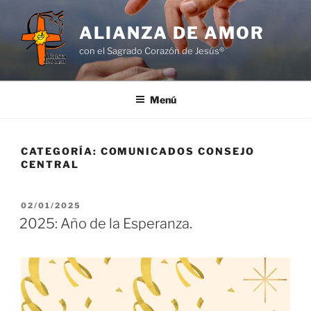
Saltar
al
ALIANZA DE AMOR
contenido
con el Sagrado Corazón de Jesús®
Menú
CATEGORÍA:
COMUNICADOS CONSEJO
CENTRAL
PUBLICADO
02/01/2025
EL
2025: Año de la Esperanza.