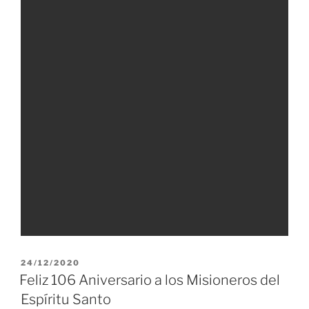
PUBLICADO
24/12/2020
EL
Feliz 106 Aniversario a los Misioneros del
Espíritu Santo