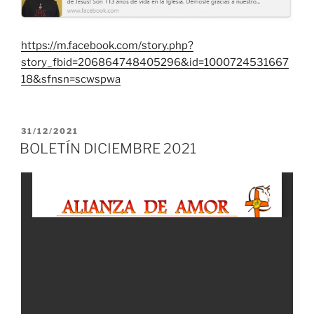
https://m.facebook.com/story.php?
story_fbid=206864748405296&id=1000724531667
18&sfnsn=scwspwa
PUBLICADO
31/12/2021
EL
BOLETÍN DICIEMBRE 2021