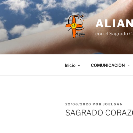
Saltar
al
contenido
ALIA
con el Sagrado C
Inicio
COMUNICACIÓN
PUBLICADO
22/06/2020
POR
JOELSAN
EL
SAGRADO CORAZÓ