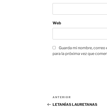
Web
Guarda mi nombre, correo 
para la próxima vez que comen
Navegación
Entrada
ANTERIOR
de
anterior:
LETANÍAS LAURETANAS