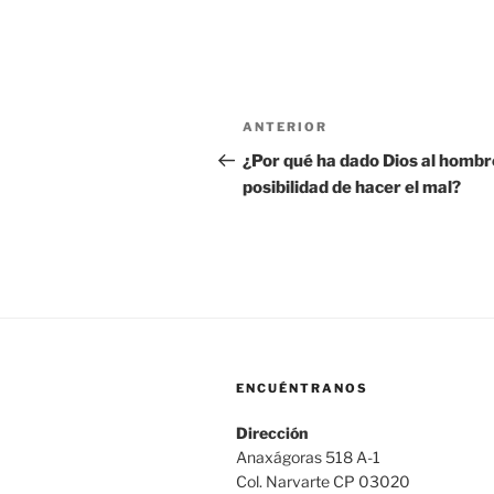
Navegación
Entrada
ANTERIOR
de
anterior:
¿Por qué ha dado Dios al hombr
posibilidad de hacer el mal?
entradas
ENCUÉNTRANOS
Dirección
Anaxágoras 518 A-1
Col. Narvarte CP 03020