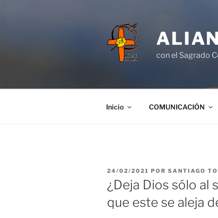
Saltar
al
contenido
ALIA
con el Sagrado C
Inicio
COMUNICACIÓN
PUBLICADO
24/02/2021
POR
SANTIAGO TO
EL
¿Deja Dios sólo al
que este se aleja d