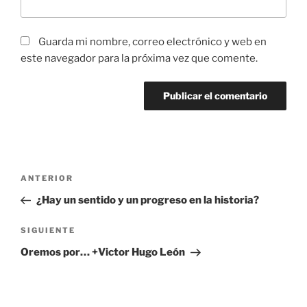
Guarda mi nombre, correo electrónico y web en
este navegador para la próxima vez que comente.
Navegación
Entrada
ANTERIOR
de
anterior:
¿Hay un sentido y un progreso en la historia?
entradas
Siguiente
SIGUIENTE
entrada
Oremos por… +Victor Hugo León