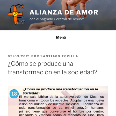
Saltar
al
ALIANZA DE AMOR
contenido
con el Sagrado Corazón de Jesús®
Menú
PUBLICADO
09/03/2021
POR
SANTIAGO TOVILLA
EL
¿Cómo se produce una
transformación en la sociedad?