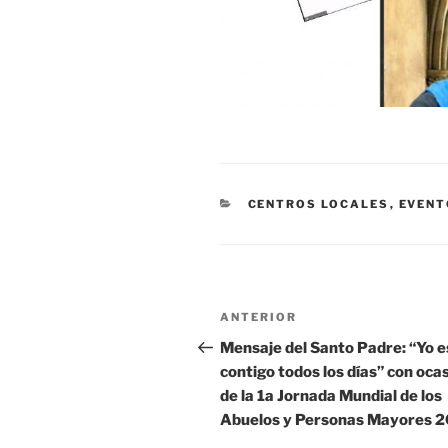
CATEGORÍAS
CENTROS LOCALES
,
EVENT
Navegación
Entrada
ANTERIOR
de
anterior:
Mensaje del Santo Padre: “Yo 
contigo todos los días” con oca
entradas
de la 1a Jornada Mundial de los
Abuelos y Personas Mayores 