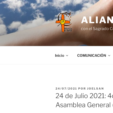
Saltar
al
contenido
ALIA
con el Sagrado C
Inicio
COMUNICACIÓN
PUBLICADO
24/07/2021
POR
JOELSAN
EL
24 de Julio 2021: 4o
Asamblea General (