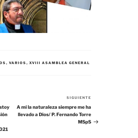
OS
,
VARIOS
,
XVIII ASAMBLEA GENERAL
SIGUIENTE
Siguiente
entrada
estoy
A mí la naturaleza siempre me ha
sión
llevado a Dios/ P. Fernando Torre
MSpS
2021