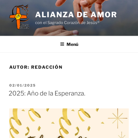
Saltar
al
ALIANZA DE AMOR
contenido
con el Sagrado Corazón de Jesús®
Menú
AUTOR:
REDACCIÓN
PUBLICADO
02/01/2025
EL
2025: Año de la Esperanza.