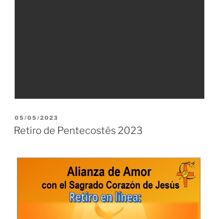
PUBLICADO
05/05/2023
EL
Retiro de Pentecostés 2023