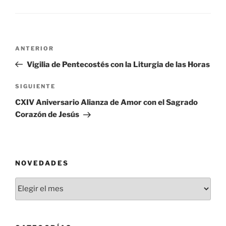
Navegación
Entrada
ANTERIOR
de
anterior:
Vigilia de Pentecostés con la Liturgia de las Horas
entradas
Siguiente
SIGUIENTE
entrada
CXIV Aniversario Alianza de Amor con el Sagrado
Corazón de Jesús
NOVEDADES
Novedades