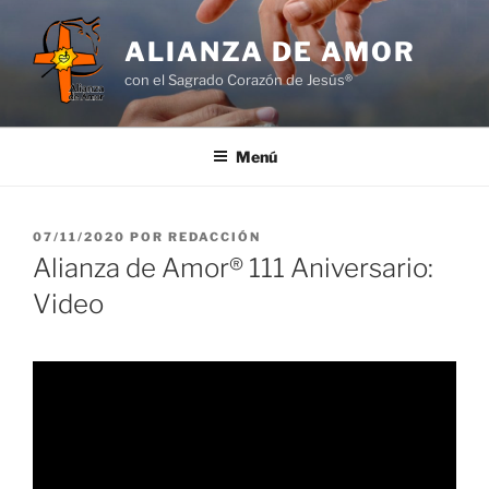
Saltar
al
ALIANZA DE AMOR
contenido
con el Sagrado Corazón de Jesús®
Menú
PUBLICADO
07/11/2020
POR
REDACCIÓN
EL
Alianza de Amor® 111 Aniversario:
Video