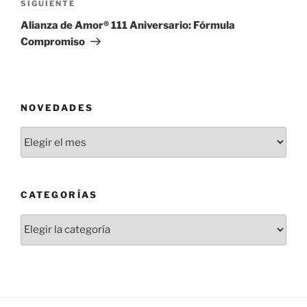
Siguiente
SIGUIENTE
entrada
Alianza de Amor® 111 Aniversario: Fórmula
Compromiso
NOVEDADES
Novedades
CATEGORÍAS
Categorías