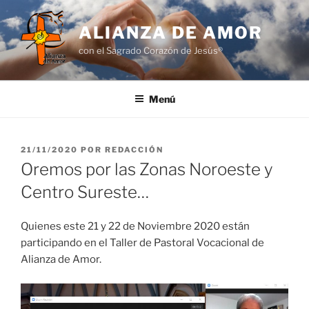
Saltar
al
ALIANZA DE AMOR
contenido
con el Sagrado Corazón de Jesús®
Menú
PUBLICADO
21/11/2020
POR
REDACCIÓN
EL
Oremos por las Zonas Noroeste y
Centro Sureste…
Quienes este 21 y 22 de Noviembre 2020 están
participando en el Taller de Pastoral Vocacional de
Alianza de Amor.