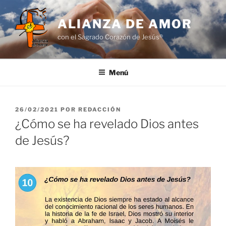
Saltar
al
ALIANZA DE AMOR
contenido
con el Sagrado Corazón de Jesús®
Menú
PUBLICADO
26/02/2021
POR
REDACCIÓN
EL
¿Cómo se ha revelado Dios antes
de Jesús?