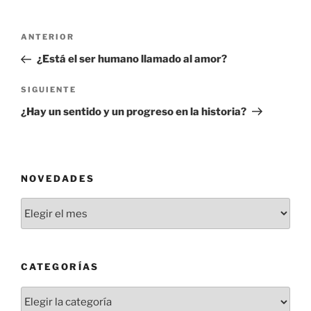
Navegación
Entrada
ANTERIOR
de
anterior:
¿Está el ser humano llamado al amor?
entradas
Siguiente
SIGUIENTE
entrada
¿Hay un sentido y un progreso en la historia?
NOVEDADES
Novedades
CATEGORÍAS
Categorías