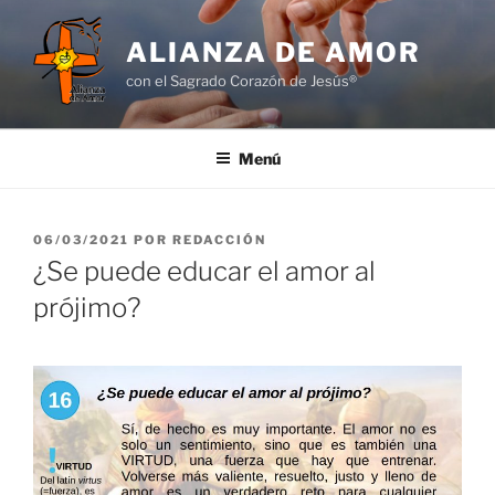
Saltar
al
ALIANZA DE AMOR
contenido
con el Sagrado Corazón de Jesús®
Menú
PUBLICADO
06/03/2021
POR
REDACCIÓN
EL
¿Se puede educar el amor al
prójimo?